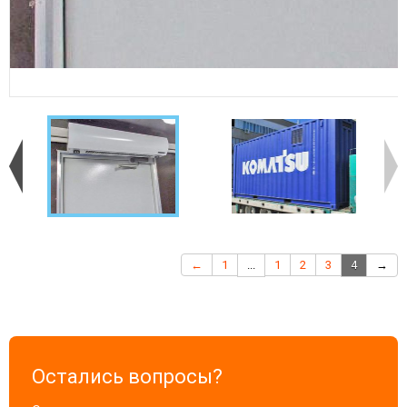
←
1
...
1
2
3
4
→
Остались вопросы?