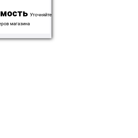
имость
Уточняйте
еров магазина