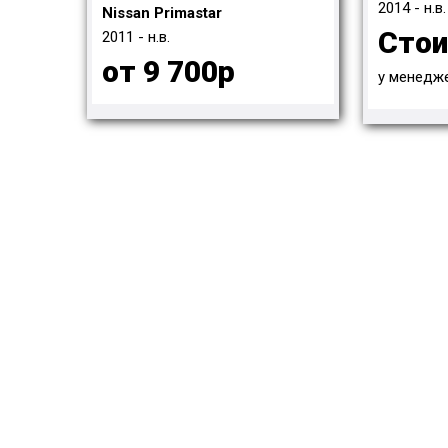
2014 - н.в.
Nissan Primastar
Сто
2011 - н.в.
от 9 700р
у менедж