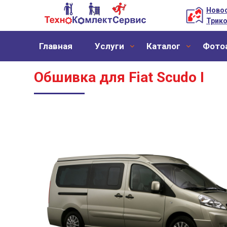
Новос
Трико
Главная
Уcлуги
Каталог
Фото
Обшивка для Fiat Scudo I