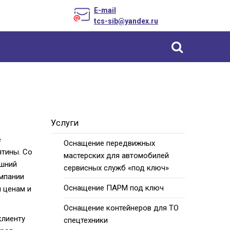
E-mail
tcs-sib@yandex.ru
Уcлуги
е
Оснащение передвижных
ятины. Со
мастерских для автомобилей
ешний
сервисных служб «под ключ»
омпании
Оснащение ПАРМ под ключ
 ценам и
Оснащение контейнеров для ТО
клиенту
спецтехники