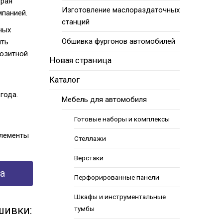
трая
Изготовление маслораздаточных
мпанией.
станций
ных
Обшивка фургонов автомобилей
ить
позитной
Новая страница
Каталог
года.
Мебель для автомобиля
Готовые наборы и комплексы
элементы
Стеллажи
Верстаки
а
Перфорированные панели
Шкафы и инструментальные
шивки:
тумбы