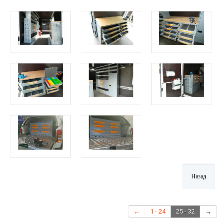
←
1 - 24
25 - 32
→