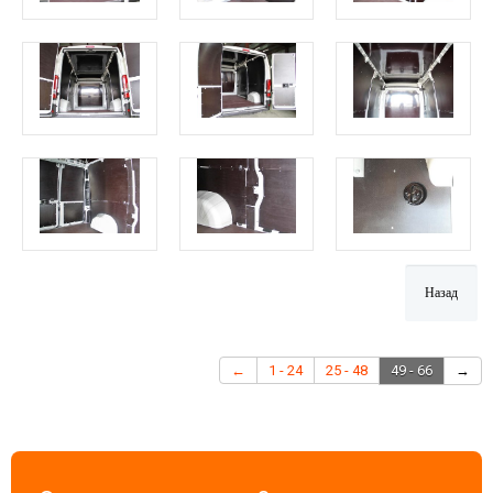
←
1 - 24
25 - 48
49 - 66
→