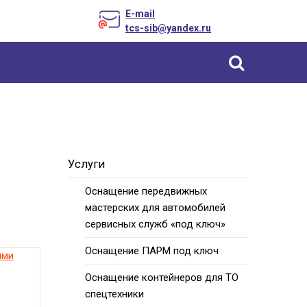
E-mail
tcs-sib@yandex.ru
Уcлуги
Оснащение передвижных
мастерских для автомобилей
сервисных служб «под ключ»
Оснащение ПАРМ под ключ
ими
Оснащение контейнеров для ТО
спецтехники