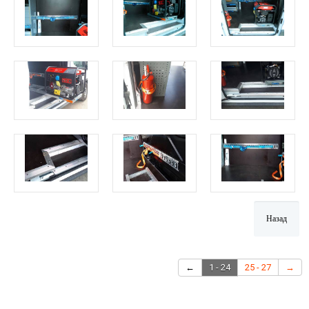
←
1 - 24
25 - 27
→