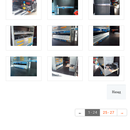
←
1 - 24
25 - 27
→